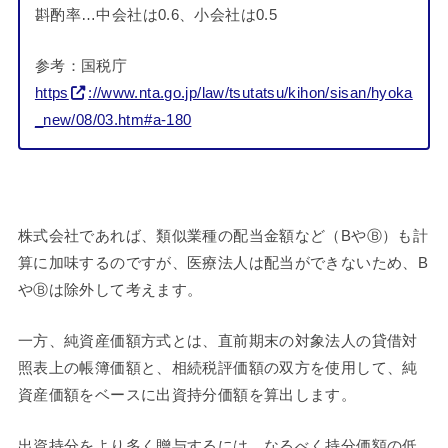
斟酌率…中会社は0.6、小会社は0.5
参考：国税庁
https
://www.nta.go.jp/law/tsutatsu/kihon/sisan/hyoka
_new/08/03.htm#a-180
株式会社であれば、類似業種の配当金額など（BやⒷ）も計
算に加味するのですが、医療法人は配当ができないため、B
やⒷは除外して考えます。
一方、純資産価額方式とは、直前期末の対象法人の貸借対
照表上の帳簿価額と、相続税評価額の双方を使用して、純
資産価額をベースに出資持分価額を算出します。
出資持分をより多く贈与するには、なるべく持分価額の低