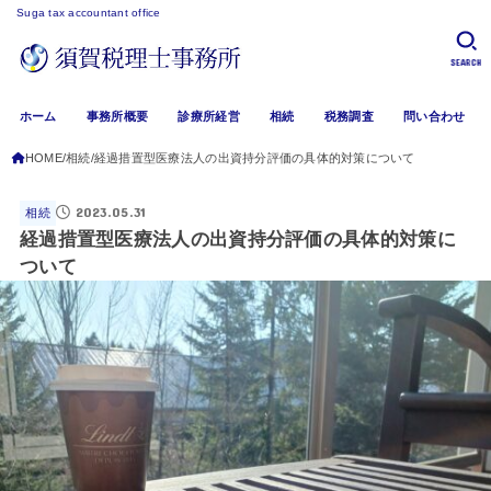
Suga tax accountant office
SEARCH
ホーム
事務所概要
診療所経営
相続
税務調査
問い合わせ
HOME
相続
経過措置型医療法人の出資持分評価の具体的対策について
2023.05.31
相続
経過措置型医療法人の出資持分評価の具体的対策に
ついて