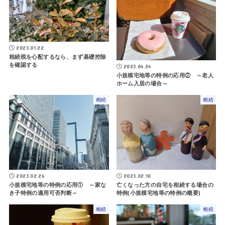
2023.01.22
相続税を心配するなら、まず基礎控除
を確認する
2023.04.24
小規模宅地等の特例の応用② ～老人
ホーム入居の場合～
相続
相続
2023.02.26
2023.02.10
小規模宅地等の特例の応用① ～家な
亡くなった方の自宅を相続する場合の
き子特例の適用可否判断～
特例(小規模宅地等の特例の概要)
相続
相続