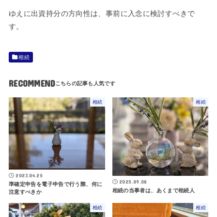
ゆえに出資持分の方向性は、事前に入念に検討すべきで
す。
相続
RECOMMEND
相続
相続
2023.04.25
2025.09.08
準確定申告を電子申告で行う際、何に
相続の当事者は、あくまで相続人
注意すべきか
相続
相続