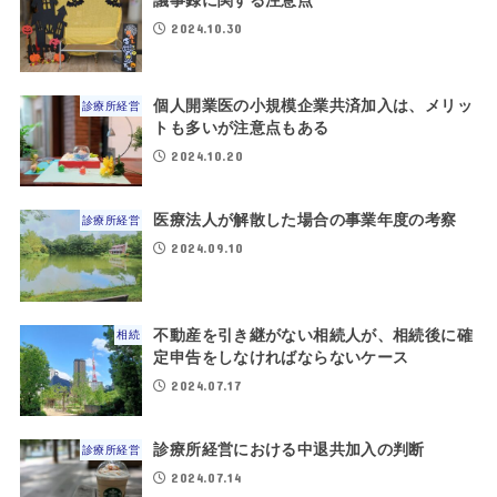
議事録に関する注意点
2024.10.30
個人開業医の小規模企業共済加入は、メリッ
診療所経営
トも多いが注意点もある
2024.10.20
医療法人が解散した場合の事業年度の考察
診療所経営
2024.09.10
不動産を引き継がない相続人が、相続後に確
相続
定申告をしなければならないケース
2024.07.17
診療所経営における中退共加入の判断
診療所経営
2024.07.14