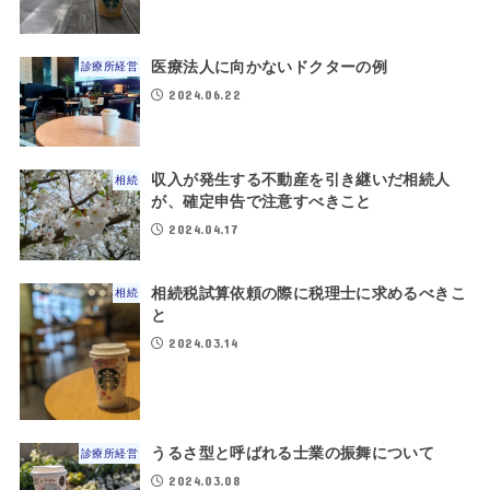
医療法人に向かないドクターの例
診療所経営
2024.06.22
収入が発生する不動産を引き継いだ相続人
相続
が、確定申告で注意すべきこと
2024.04.17
相続税試算依頼の際に税理士に求めるべきこ
相続
と
2024.03.14
うるさ型と呼ばれる士業の振舞について
診療所経営
2024.03.08