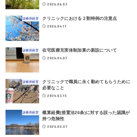
2026.06.03
クリニックにおける２割特例の注意点
診療所経営
2026.04.17
在宅医療充実体制加算の新設について
診療所経営
2026.04.07
クリニックで職員に永く勤めてもらうために
診療所経営
必要なこと
2026.03.15
概算経費(措置法26条)に対する誤った認識が
診療所経営
持つ危険性
2026.02.27