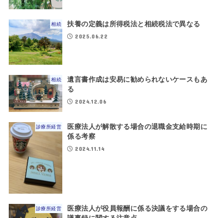
扶養の定義は所得税法と相続税法で異なる
相続
2025.06.22
遺言書作成は安易に勧められないケースもあ
相続
る
2024.12.06
医療法人が解散する場合の退職金支給時期に
診療所経営
係る考察
2024.11.14
医療法人が役員報酬に係る決議をする場合の
診療所経営