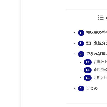
領収書の整
1.
窓口負担分
2.
できれば毎
3.
在庫計上
3.1.
税込記載
3.2.
前期と比
3.3.
まとめ
4.