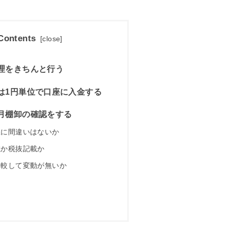
Contents
[
close
]
理をきちんと行う
は1円単位で口座に入金する
月棚卸の確認をする
に間違いはないか
か税抜記載か
較して変動が無いか