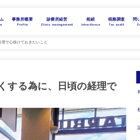
ム
事務所概要
診療所経営
相続
税務調査
問
e
Profile
Clinic management
Inheritance
Tax audit
C
経理で心掛けておきたいこと
くする為に、日頃の経理で