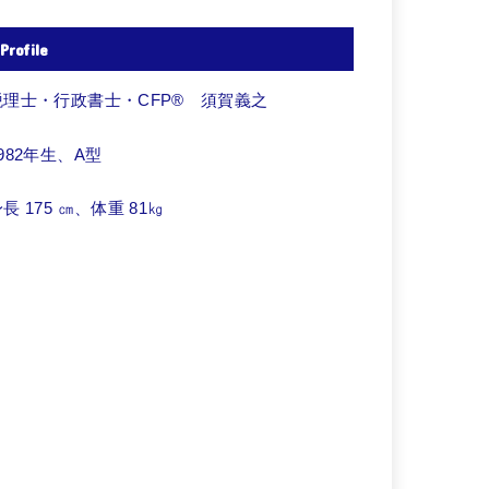
Profile
税理士・行政書士・CFP® 須賀義之
982年生、A型
長 175 ㎝、体重 81㎏