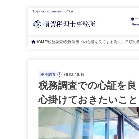
Suga tax accountant office
ホー
Hom
HOME
税務調査
税務調査での心証を良くする為に、日頃の
2023.10.16
税務調査
税務調査での心証を良
心掛けておきたいこと