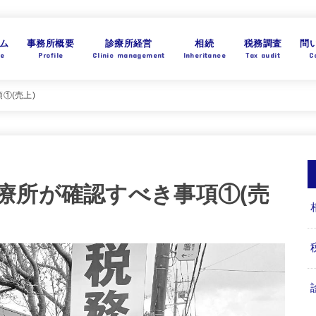
ム
事務所概要
診療所経営
相続
税務調査
問
e
Profile
Clinic management
Inheritance
Tax audit
C
①(売上)
療所が確認すべき事項①(売