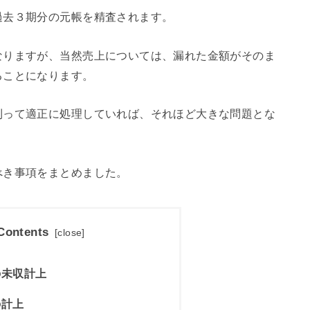
過去３期分の元帳を精査されます。
なりますが、当然売上については、漏れた金額がそのま
ることになります。
則って適正に処理していれば、それほど大きな問題とな
べき事項をまとめました。
Contents
[
close
]
の未収計上
の計上