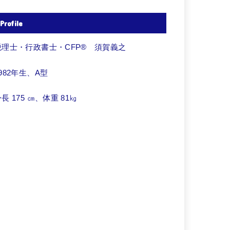
Profile
税理士・行政書士・CFP® 須賀義之
982年生、A型
長 175 ㎝、体重 81㎏