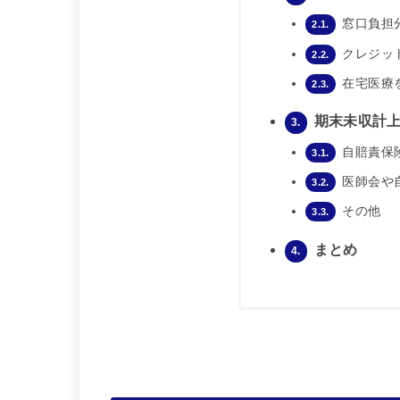
窓口負担
2.1.
クレジッ
2.2.
在宅医療
2.3.
期末未収計
3.
自賠責保
3.1.
医師会や
3.2.
その他
3.3.
まとめ
4.