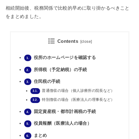
相続開始後、税務関係で比較的早めに取り掛かるべきこと
をまとめました。
Contents
[
close
]
役所のホームページを確認する
1.
所得税（予定納税）の手続
2.
住民税の手続
3.
普通徴収の場合（個人診療所の院長など）
3.1.
特別徴収の場合（医療法人の理事長など）
3.2.
固定資産税・都市計画税の手続
4.
役員報酬（医療法人の場合）
5.
まとめ
6.