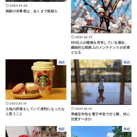
2025.09.08
相続の当事者は、あくまで相続人
2024.02.29
MS法人が建物を所有している場合、
継続的な税務上のメンテナンスが必要
となる
相続
相続
2023.02.19
2023.04.25
土地の評価をしていて便利になったな
と思うこと
準確定申告を電子申告で行う際、何に
注意すべきか
相続
相続