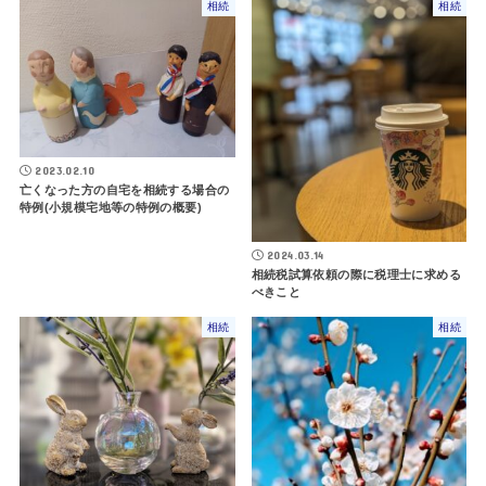
相続
相続
2023.02.10
亡くなった方の自宅を相続する場合の
特例(小規模宅地等の特例の概要)
2024.03.14
相続税試算依頼の際に税理士に求める
べきこと
相続
相続