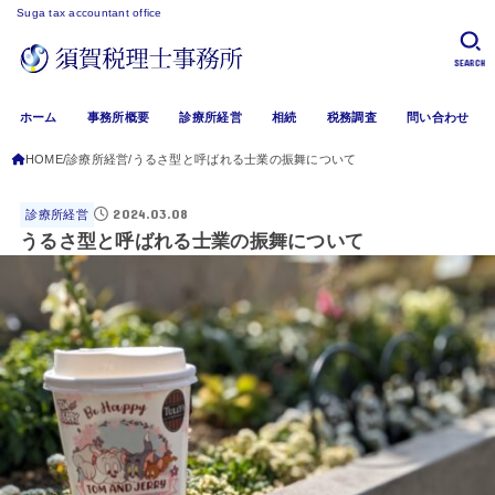
Suga tax accountant office
SEARCH
ホーム
事務所概要
診療所経営
相続
税務調査
問い合わせ
HOME
診療所経営
うるさ型と呼ばれる士業の振舞について
2024.03.08
診療所経営
うるさ型と呼ばれる士業の振舞について