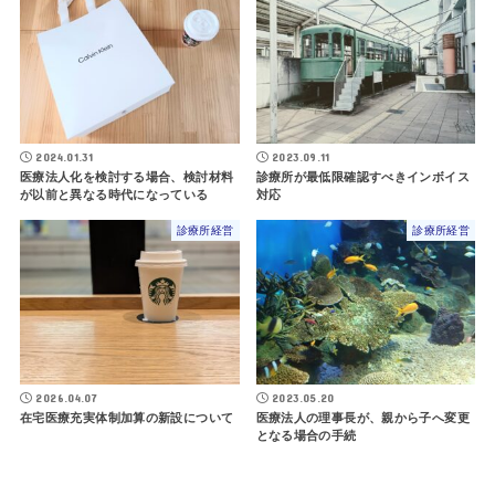
2024.01.31
2023.09.11
医療法人化を検討する場合、検討材料
診療所が最低限確認すべきインボイス
が以前と異なる時代になっている
対応
診療所経営
診療所経営
2026.04.07
2023.05.20
在宅医療充実体制加算の新設について
医療法人の理事長が、親から子へ変更
となる場合の手続