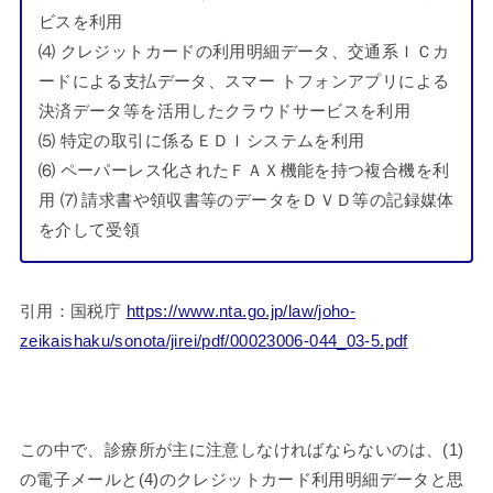
ビスを利用
⑷ クレジットカードの利用明細データ、交通系ＩＣカ
ードによる支払データ、スマー トフォンアプリによる
決済データ等を活用したクラウドサービスを利用
⑸ 特定の取引に係るＥＤＩシステムを利用
⑹ ペーパーレス化されたＦＡＸ機能を持つ複合機を利
用 ⑺ 請求書や領収書等のデータをＤＶＤ等の記録媒体
を介して受領
引用：国税庁
https://www.nta.go.jp/law/joho-
zeikaishaku/sonota/jirei/pdf/00023006-044_03-5.pdf
この中で、診療所が主に注意しなければならないのは、(1)
の電子メールと(4)のクレジットカード利用明細データと思