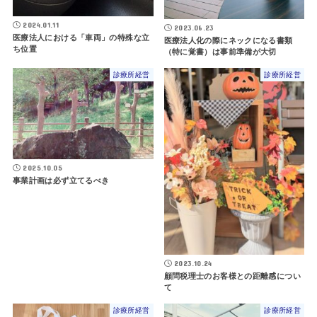
2024.01.11
2023.06.23
医療法人における「車両」の特殊な立
医療法人化の際にネックになる書類
ち位置
（特に覚書）は事前準備が大切
診療所経営
診療所経営
2025.10.05
事業計画は必ず立てるべき
2023.10.24
顧問税理士のお客様との距離感につい
て
診療所経営
診療所経営